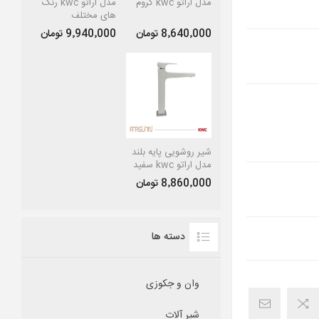
مدل اراتو kwc کروم
مدل اراتو kwc رنگ
های مختلف
8٬640٬000 تومان
9٬940٬000 تومان
شیر روشویی پایه بلند
مدل اراتو kwc سفید
8٬860٬000 تومان
دسته ها
وان و جکوزی
شیر آلات