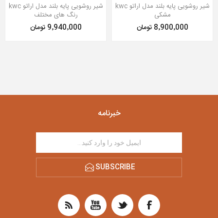
شیر روشویی پایه بلند مدل اراتو kwc
شیر روشویی پایه بلند مدل اراتو kwc
مشکی
رنگ های مختلف
8٬900٬000 تومان
9٬940٬000 تومان
خبرنامه
SUBSCRIBE