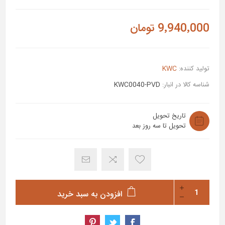
9٬940٬000 تومان
تولید کننده:
KWC
شناسه کالا در انبار:
KWC0040-PVD
تاریخ تحویل
تحویل تا سه روز بعد
افزودن به سبد خرید