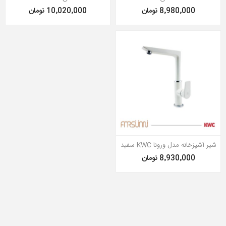
8٬980٬000 تومان
10٬020٬000 تومان
شیر آشپزخانه مدل ورونا KWC سفید
8٬930٬000 تومان