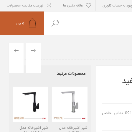
رود به حساب کاربری
علاقه مندی ها
فهرست مقایسه محصولات
0
مورد
PREVIOUS
NEXT
PRODUCT
PRODUCT
محصولات مرتبط
جهت استعلام موجودی لطفا با خط فروشگاه با شماره 09121463345 تماس حاصل
شیر آشپزخانه مدل
شیر آشپزخانه مدل