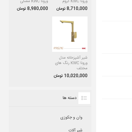
ورونا KWC کروم
ورونا KWC مشکی
8٬710٬000 تومان
8٬980٬000 تومان
شیر آشپزخانه مدل
ورونا KWC رنگ های
مختلف
10٬020٬000 تومان
دسته ها
وان و جکوزی
شیر آلات