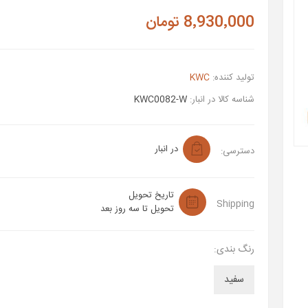
8٬930٬000 تومان
تولید کننده:
KWC
شناسه کالا در انبار:
KWC0082-W
در انبار
دسترسی:
تاریخ تحویل
Shipping
تحویل تا سه روز بعد
رنگ بندی:
سفید