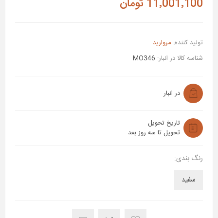
11٬001٬100 تومان
تولید کننده:
مروارید
شناسه کالا در انبار:
MO346
در انبار
تاریخ تحویل
تحویل تا سه روز بعد
رنگ بندی:
سفید