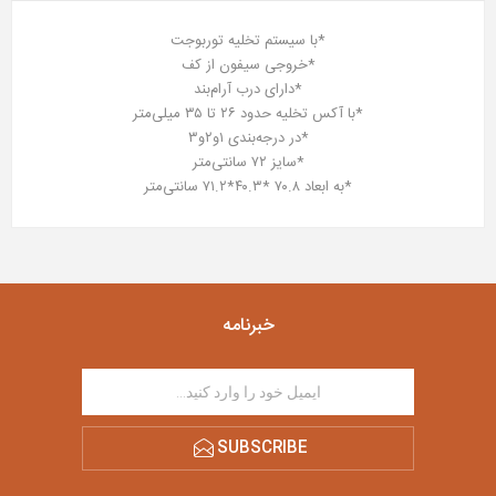
*با سیستم تخلیه توربوجت
*خروجی سیفون از کف
*دارای درب آرام‌بند
*با آکس تخلیه حدود ۲۶ تا ۳۵ میلی‌متر
*در درجه‌بندی ۱و۲و۳
*سایز ۷۲ سانتی‌متر
*به ابعاد ۷۰.۸ *۴۰.۳*۷۱.۲ سانتی‌متر
خبرنامه
SUBSCRIBE