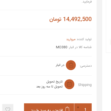
فرمایید.
14٬492٬500 تومان
تولید کننده:
مروارید
شناسه کالا در انبار:
MO380
در انبار
دسترسی:
تاریخ تحویل
Shipping
تحویل تا سه روز بعد
افزودن به سبد خرید