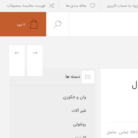
رود به حساب کاربری
علاقه مندی ها
فهرست مقایسه محصولات
0
مورد
PREVIOUS
NEXT
PRODUCT
PRODUCT
دسته ها
ل
وان و جکوزی
شیر آلات
روشوئی
جهت استعلام موجودی لطفا با خط فروشگاه با شماره 09121463345 تماس حاصل