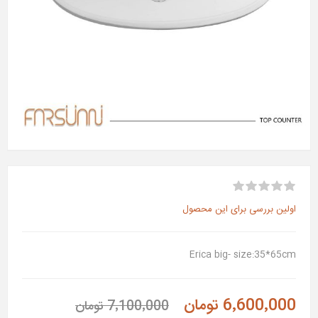
اولین بررسی برای این محصول
Erica big- size:35*65cm
6٬600٬000 تومان
7٬100٬000 تومان