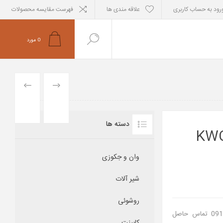
رود به حساب کاربری
علاقه مندی ها
فهرست مقایسه محصولات
0
مورد
PREVIOUS
NEXT
PRODUCT
PRODUCT
دسته ها
شویی پایه بلند مدل ورونا KWC
وان و جکوزی
شیر آلات
روشوئی
جهت استعلام موجودی لطفا با خط فروشگاه با شماره 09121463345 تماس حاصل